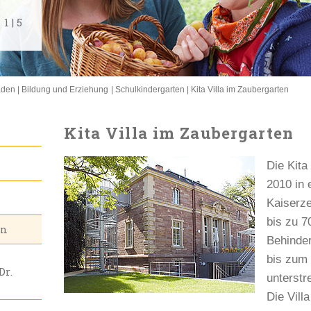
1
1
1
1
1
|
|
|
|
|
5
5
5
5
5
aden
Bildung und Erziehung
Schulkindergarten
Kita Villa im Zaubergarten
Kita Villa im Zaubergarten
Die Kita
2010 in
Kaiserzei
bis zu 7
en
Behinde
bis zum 
Dr.
unterstr
Die Vill