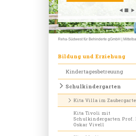
◀
◀
◀
◀
◀
◼
◼
◼
◼
◼
▶
▶
▶
▶
▶
Reha-Südwest für Behinderte gGmbH
Mittelb
Bildung und Erziehung
Kindertagesbetreuung
Schulkindergarten
Kita Villa im Zaubergart
Kita Tivoli mit
Schulkindergarten Prof. 
Oskar Vivell