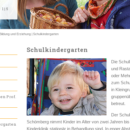
1
1
1
1
1
|
|
|
|
|
5
5
5
5
5
Bildung und Erziehung
Schulkindergarten
Schulkindergarten
Die Schul
und Rasta
oder Mehr
zum Schul
in Kleing
gruppenüb
ten Prof.
betreut.
Der Schul
Schömberg nimmt Kinder im Alter von zwei Jahren bis Sc
ergarten
Kinderklinik stationär in Behandlung sind. In enger 