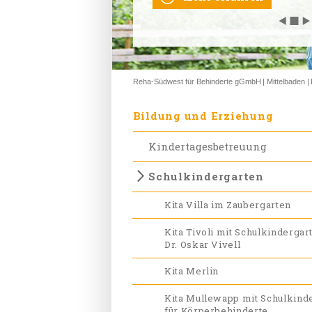
◀
◀
◀
◀
◀
◼
◼
◼
◼
◼
▶
▶
▶
▶
▶
Reha-Südwest für Behinderte gGmbH
Mittelbaden
Bildung und Erziehung
Kindertagesbetreuung
Schulkindergarten
Kita Villa im Zaubergarten
Kita Tivoli mit Schulkindergar
Dr. Oskar Vivell
Kita Merlin
Kita Mullewapp mit Schulkind
für Körperbehinderte