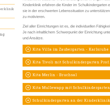
Kinderklinik erfahren die Kinder im Schulkindergarten ei
erklinik
sie in der erschwerten Lebenssituation zu unterstüt
zu motivieren.
Ziel aller Einrichtungen ist es, die individuellen Fähigk
Je nach inhaltlichem Schwerpunkt der Einrichtung unt
ung
und Ansätze.
Kita Villa im Zaubergarten - Karlsruhe
Kita Tivoli mit Schulkindergarten Prof.
Kita Merlin - Bruchsal
Kita Mullewapp mit Schulkindergarten
Schulkindergarten an der Kinderklini