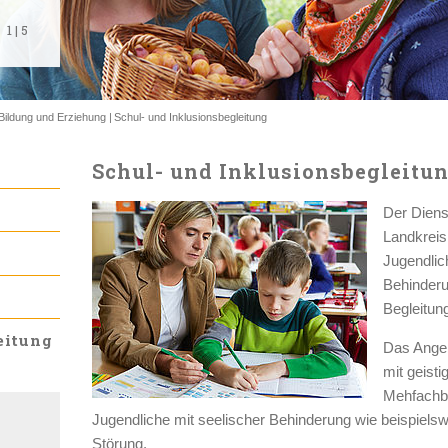
1
1
1
1
1
|
|
|
|
|
5
5
5
5
5
Bildung und Erziehung
Schul- und Inklusionsbegleitung
Schul- und Inklusionsbegleitu
Der Diens
Landkreis
Jugendli
Behinderu
Begleitun
eitung
Das Angeb
mit geisti
Mehfachb
Jugendliche mit seelischer Behinderung wie beispiels
Störung.