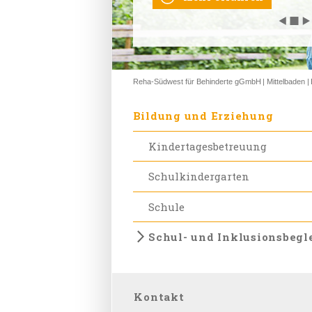
◀
◀
◀
◀
◀
◼
◼
◼
◼
◼
▶
▶
▶
▶
▶
Reha-Südwest für Behinderte gGmbH
Mittelbaden
Bildung und Erziehung
Kindertagesbetreuung
Schulkindergarten
Schule
Schul- und Inklusionsbegl
Kontakt