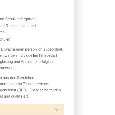
und Schulkindergärten,
ahen Regelschulen und
ren,
chulen.
er Erwachsenen persönlich zugeordnet.
n wir den individuellen Hilfebedarf
leitung und Assistenz erfolgt in
hpersonal.
en aus den Bereichen
nterstützt von Teilnehmern am
igendienst
(BFD)
. Die Mitarbeitenden
t und qualifiziert.