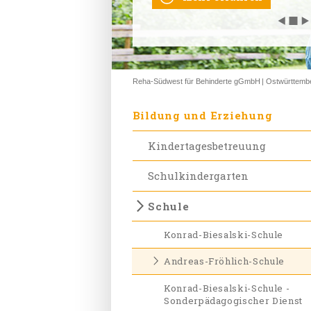
◀
◀
◀
◀
◀
◼
◼
◼
◼
◼
▶
▶
▶
▶
▶
Reha-Südwest für Behinderte gGmbH
Ostwürttemb
Bildung und Erziehung
Kindertagesbetreuung
Schulkindergarten
Schule
Konrad-Biesalski-Schule
Andreas-Fröhlich-Schule
Konrad-Biesalski-Schule -
Sonderpädagogischer Dienst