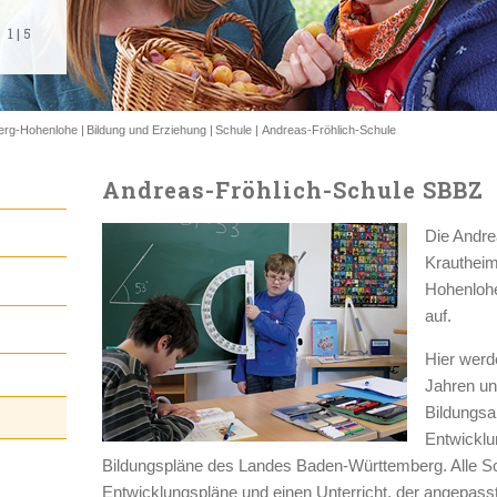
1
1
1
1
1
|
|
|
|
|
5
5
5
5
5
erg-Hohenlohe
Bildung und Erziehung
Schule
Andreas-Fröhlich-Schule
Andreas-Fröhlich-Schule SBBZ
Die Andre
Krautheim
Hohenloh
auf.
Hier werd
Jahren unt
Bildungsa
Entwicklu
Bildungspläne des Landes Baden-Württemberg. Alle Schü
Entwicklungspläne und einen Unterricht, der angepasst