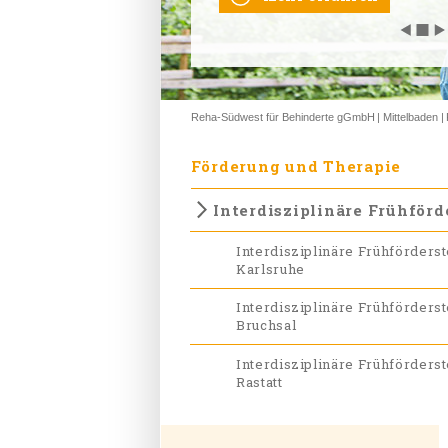
◀
◀
◀
◀
◀
◼
◼
◼
◼
◼
▶
▶
▶
▶
▶
Reha-Südwest für Behinderte gGmbH
Mittelbaden
Förderung und Therapie
Interdisziplinäre Frühför
Interdisziplinäre Frühförderst
Karlsruhe
Interdisziplinäre Frühförderst
Bruchsal
Interdisziplinäre Frühförderst
Rastatt