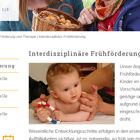
1
1
1
1
1
|
|
|
|
|
5
5
5
5
5
Förderung und Therapie
Interdisziplinäre Frühförderung
Interdisziplinäre Frühförderun
derung
Unser Ang
Frühförde
elle
Kinder im
Vorschulal
elle
geistige 
aufgrund 
eingeschr
elle
droht.
Wesentliche Entwicklungsschritte erfolgen in den ers
Auffälligkeiten sichtbar, ist es notwendig, so früh wie 