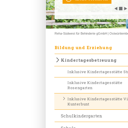
◀
◀
◀
◀
◀
◼
◼
◼
◼
◼
▶
▶
▶
▶
▶
Reha-Südwest für Behinderte gGmbH
Ostwürttemb
Bildung und Erziehung
Kindertagesbetreuung
Inklusive Kindertagesstätte S
Inklusive Kindertagesstätte
Rosengarten
Inklusive Kindertagesstätte Vi
Kunterbunt
Schulkindergarten