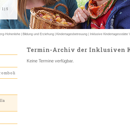
1
1
1
1
1
|
|
|
|
|
5
5
5
5
5
erg-Hohenlohe
Bildung und Erziehung
Kindertagesbetreuung
Inklusive Kindertagesstätte V
Termin-Archiv der Inklusiven K
Keine Termine verfügbar.
tromboli
lla