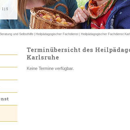
1
1
1
1
1
|
|
|
|
|
5
5
5
5
5
Beratung und Selbsthilfe
Heilpädagogischer Fachdienst
Heilpädagogischer Fachdienst Kar
Terminübersicht des Heilpädag
Karlsruhe
Keine Termine verfügbar.
e
enst