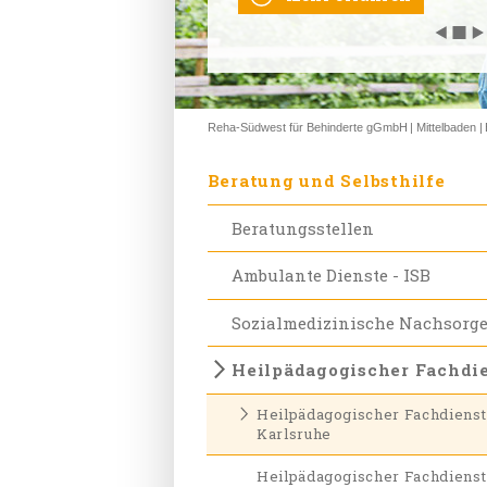
◀
◀
◀
◀
◀
◼
◼
◼
◼
◼
▶
▶
▶
▶
▶
Reha-Südwest für Behinderte gGmbH
Mittelbaden
Beratung und Selbsthilfe
Beratungsstellen
Ambulante Dienste - ISB
Sozialmedizinische Nachsorg
Heilpädagogischer Fachdi
Heilpädagogischer Fachdienst
Karlsruhe
Heilpädagogischer Fachdienst