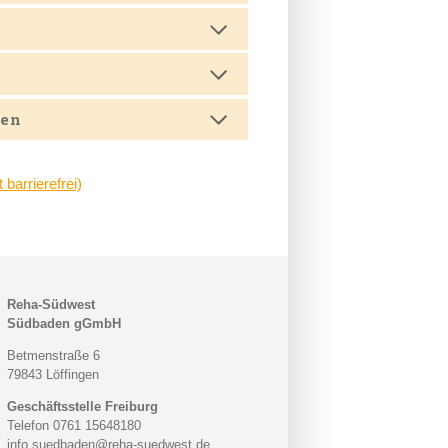
sen
barrierefrei)
Reha-Südwest
Südbaden gGmbH
Betmenstraße 6
79843 Löffingen
Geschäftsstelle Freiburg
Telefon 0761 15648180
info.suedbaden@reha-suedwest.de