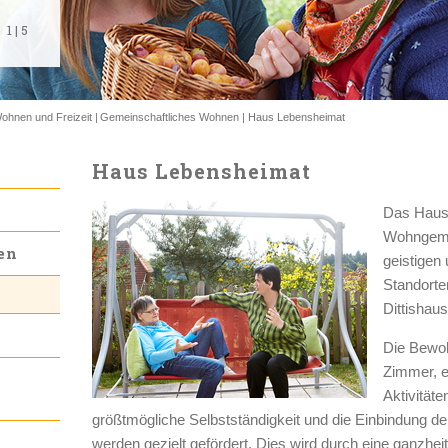
1
1
1
1
1
|
|
|
|
|
5
5
5
5
5
ohnen und Freizeit
Gemeinschaftliches Wohnen
Haus Lebensheimat
Haus Lebensheimat
Das Haus
Wohngeme
en
geistigen
Standorte
Dittishau
Die Bewo
Zimmer, 
Aktivität
größtmögliche Selbstständigkeit und die Einbindung d
werden gezielt gefördert. Dies wird durch eine ganzheit