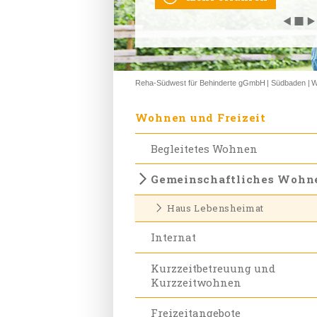
◀
◀
◀
◀
◀
◼
◼
◼
◼
◼
▶
▶
▶
▶
▶
Reha-Südwest für Behinderte gGmbH
Südbaden
W
Wohnen und Freizeit
Begleitetes Wohnen
Gemeinschaftliches Wohn
Haus Lebensheimat
Internat
Kurzzeitbetreuung und
Kurzzeitwohnen
Freizeitangebote