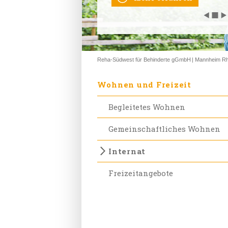
◀
◀
◀
◀
◀
◼
◼
◼
◼
◼
▶
▶
▶
▶
▶
Reha-Südwest für Behinderte gGmbH
Mannheim Rh
Wohnen und Freizeit
Begleitetes Wohnen
Gemeinschaftliches Wohnen
Internat
Freizeitangebote