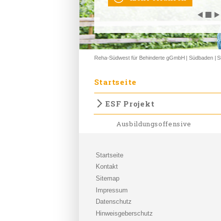
◀
◀
◀
◀
◀
◼
◼
◼
◼
◼
▶
▶
▶
▶
▶
Reha-Südwest für Behinderte gGmbH
Südbaden
S
Startseite
ESF Projekt
Ausbildungsoffensive
Startseite
Kontakt
Sitemap
Impressum
Datenschutz
Hinweisgeberschutz