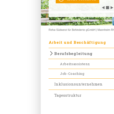
◀
◀
◀
◀
◀
◼
◼
◼
◼
◼
▶
▶
▶
▶
▶
Reha-Südwest für Behinderte gGmbH
Mannheim Rh
Arbeit und Beschäftigung
Berufsbegleitung
Arbeitsassistenz
Job-Coaching
Inklusionsunternehmen
Tagesstruktur